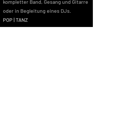
kompletter Band, Gesang und Gitarre
oder in Begleitung eines DJs.
POP | TANZ
JETZT BUCHEN!
PRESSEMAPPE